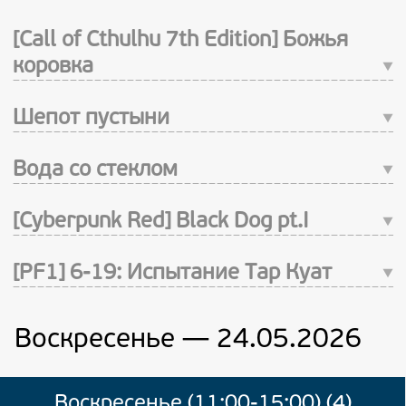
[Call of Cthulhu 7th Edition] Божья
коровка
Шепот пустыни
Вода со стеклом
[Cyberpunk Red] Black Dog pt.I
[PF1] 6-19: Испытание Тар Куат
Воскресенье — 24.05.2026
Воскресенье (11:00-15:00) (4)